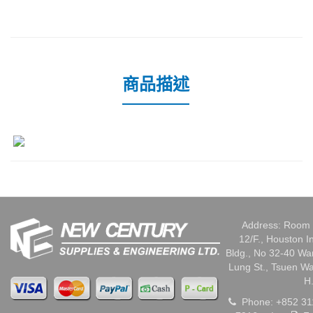
商品描述
Address: Room 
12/F., Houston I
Bldg., No 32-40 W
Lung St., Tsuen W
H
Phone: +852 31