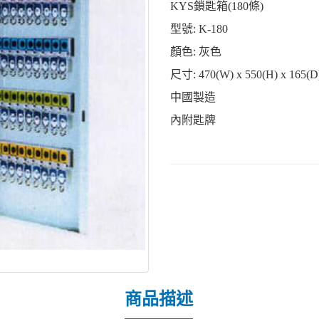
KYS鎖匙箱(180條)
型號
: K-180
顏色
: 灰色
尺寸
: 470(W) x 550(H) x 165(
中國製造
內附匙牌
商品描述