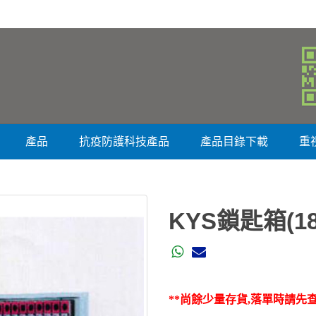
產品
抗疫防護科技產品
產品目錄下載
重
KYS鎖匙箱(18
**尚餘少量存貨,落單時請先查