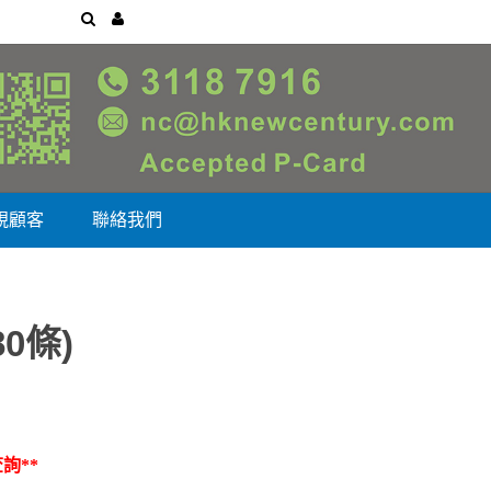
視顧客
聯絡我們
0條)
詢**