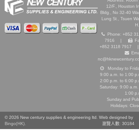
Address: Room 
12/F., Houston I
Bldg., No 32-40 W
Lung St., Tsuen W
H
Phone: +852 31
7916
|
Fa
+852 3118 7917
|
Ema
nc@hknewcentury.c
Monday to Frid
9:00 a.m. to 1:00 p
2:00 p.m. to 6:00 p
Saturday: 9:00 a.m.
1:00 p
Sunday and Pub
Holidays: Clo
© 2026 New century supplies & engineering ltd. Web designed by
Bingo(HK)
.
瀏覽人數: 30184