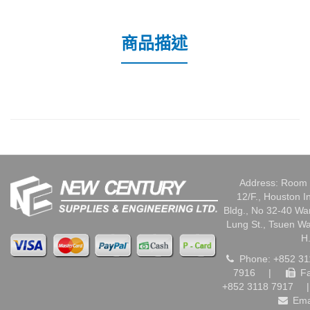
商品描述
Address: Room 
12/F., Houston I
Bldg., No 32-40 W
Lung St., Tsuen W
H
Phone: +852 31
7916
|
Fa
+852 3118 7917
|
Ema