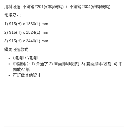
用料可選: 不鏽鋼#201(砂鋼/鏡鋼) / 不鏽鋼#304(砂鋼/鏡鋼)
常規尺寸:
1) 915(H) x 1830(L) mm
2) 915(H) x 1524(L) mm
3) 915(H) x 2440(L) mm
鐵馬可選款式
U形腳 / Y形腳
中間鋼片: 1) 介通字 2) 單面絲印/蝕刻 3) 雙面絲印/蝕刻 4) 中
間放A4紙
可訂做其他呎寸