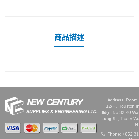
商品描述
Address: Room 
12/F., Houston I
Bldg., No 32-40 W
Lung St., Tsuen W
H
Phone: +852 31