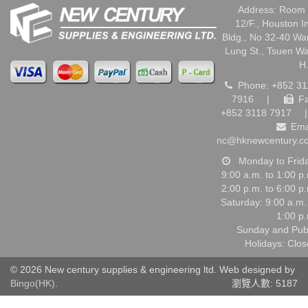
Address: Room 
12/F., Houston I
Bldg., No 32-40 W
Lung St., Tsuen W
H
Phone: +852 31
7916
|
Fa
+852 3118 7917
|
Ema
nc@hknewcentury.c
Monday to Frid
9:00 a.m. to 1:00 p
2:00 p.m. to 6:00 p
Saturday: 9:00 a.m.
1:00 p
Sunday and Pub
Holidays: Clo
© 2026 New century supplies & engineering ltd. Web designed by
Bingo(HK)
.
瀏覽人數: 5187