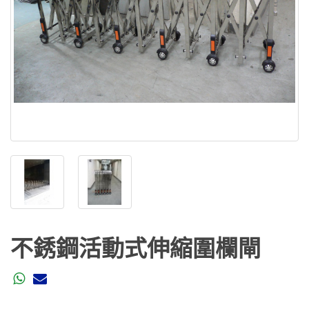
不銹鋼活動式伸縮圍欄閘