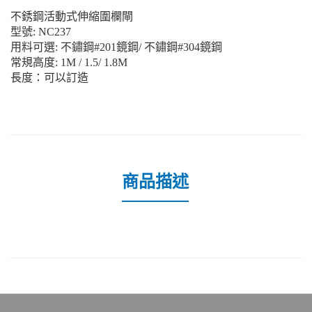
不銹鋼活動式伸縮圍欄閘
型號
: NC237
用料可選
: 不鏽鋼#201鏡鋼/ 不鏽鋼#304鏡鋼
常規高度
: 1M / 1.5/ 1.8M
長度：可以訂造
商品描述