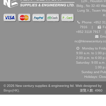
12/F., Houston I
Bldg., No 32-40 W
Lung St., Tsuen W
H
Phone: +852 31
7916
|
Fa
+852 3118 7917
|
Ema
nc@hknewcentury.c
Monday to Frid
9:00 a.m. to 1:00 p
2:00 p.m. to 6:00 p
Saturday: 9:00 a.m.
1:00 p
Sunday and Pub
Holidays: Clo
© 2026 New century supplies & engineering ltd. Web designed by
Bingo(HK)
.
瀏覽人數: 4960