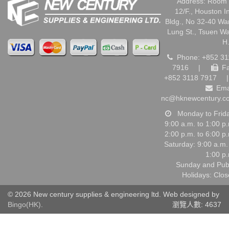
Address: Room 
12/F., Houston I
Bldg., No 32-40 W
Lung St., Tsuen W
H
Phone: +852 31
7916
|
Fa
+852 3118 7917
|
Ema
nc@hknewcentury.c
Monday to Frid
9:00 a.m. to 1:00 p
2:00 p.m. to 6:00 p
Saturday: 9:00 a.m.
1:00 p
Sunday and Pub
Holidays: Clo
© 2026 New century supplies & engineering ltd. Web designed by
Bingo(HK)
.
瀏覽人數: 4637