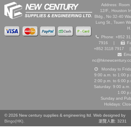
Address: Room 
12/F., Houston I
Bldg., No 32-40 W
Lung St., Tsuen W
H
Phone: +852 31
7916
|
Fa
+852 3118 7917
|
Ema
nc@hknewcentury.c
Monday to Frid
9:00 a.m. to 1:00 p
2:00 p.m. to 6:00 p
Saturday: 9:00 a.m.
1:00 p
Sunday and Pub
Holidays: Clo
© 2026 New century supplies & engineering ltd. Web designed by
Bingo(HK)
.
瀏覽人數: 3231