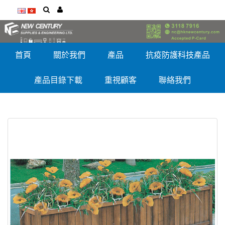
首頁
關於我們
產品
抗疫防護科技產品
產品目錄下載
重視顧客
聯絡我們