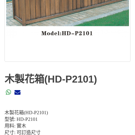
木製花箱(HD-P2101)
木製花箱(HD-P2101)
型號: HD-P2101
用料: 實木
尺寸: 可訂造尺寸