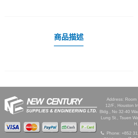
商品描述
Address: Room 
12/F., Houston I
Bldg., No 32-40 W
Lung St., Tsuen W
H
Phone: +852 31