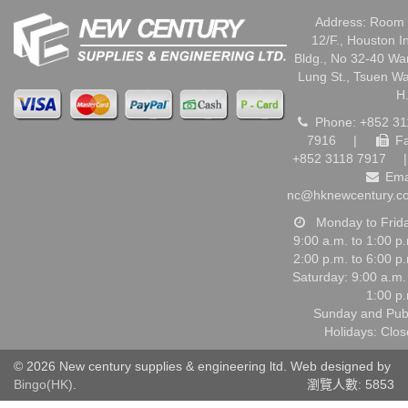
Address: Room 
12/F., Houston I
Bldg., No 32-40 W
Lung St., Tsuen W
H
Phone: +852 31
7916
|
Fa
+852 3118 7917
|
Ema
nc@hknewcentury.c
Monday to Frid
9:00 a.m. to 1:00 p
2:00 p.m. to 6:00 p
Saturday: 9:00 a.m.
1:00 p
Sunday and Pub
Holidays: Clo
© 2026 New century supplies & engineering ltd. Web designed by
Bingo(HK)
.
瀏覽人數: 5853