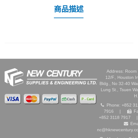
商品描述
Address: Room 
12/F., Houston I
Bldg., No 32-40 W
Lung St., Tsuen W
H
Phone: +852 31
7916
|
Fa
+852 3118 7917
|
Ema
nc@hknewcentury.c