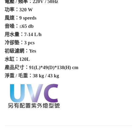
電壓
/ 頻率：220V / 50Hz
功率：
320 W
風速：
9 speeds
音噪：
≤
65 db
用水量：
7-14 L/h
冷卻墊：
3 pcs
初級濾網：
Yes
水缸：
120L
產品尺寸：
91(L)*49(D)*138(H) cm
淨重
/ 毛重
：
38
kg /
43
kg