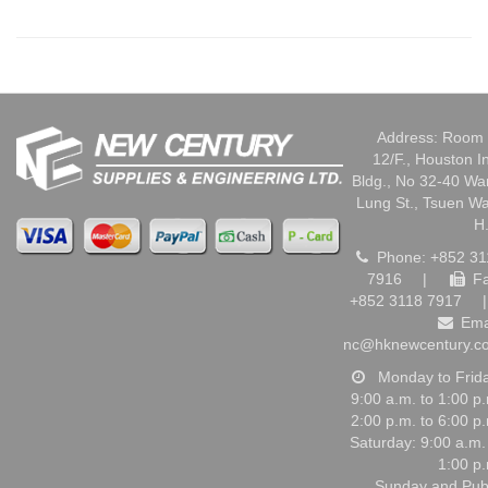
Address: Room 
12/F., Houston I
Bldg., No 32-40 W
Lung St., Tsuen W
H
Phone: +852 31
7916
|
Fa
+852 3118 7917
|
Ema
nc@hknewcentury.c
Monday to Frid
9:00 a.m. to 1:00 p
2:00 p.m. to 6:00 p
Saturday: 9:00 a.m.
1:00 p
Sunday and Pub