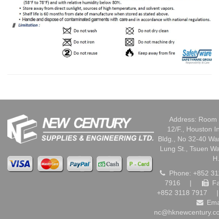
Address: Room 
12/F., Houston I
Bldg., No 32-40 W
Lung St., Tsuen W
H
Phone: +852 31
7916
|
Fa
+852 3118 7917
|
Ema
nc@hknewcentury.c