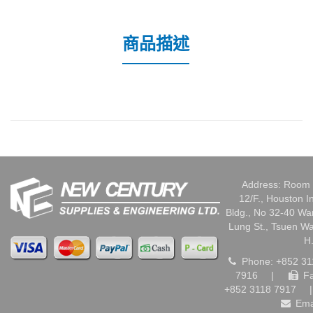
商品描述
Address: Room 
12/F., Houston I
Bldg., No 32-40 W
Lung St., Tsuen W
H
Phone: +852 31
7916
|
Fa
+852 3118 7917
|
Ema