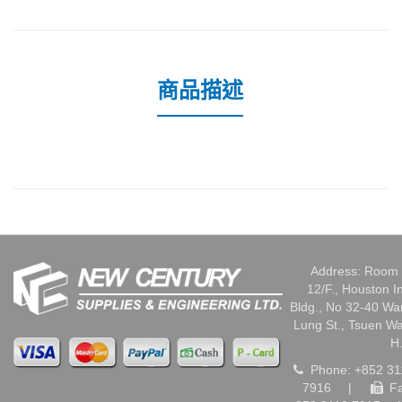
商品描述
Address: Room 
12/F., Houston I
Bldg., No 32-40 W
Lung St., Tsuen W
H
Phone: +852 31
7916
|
Fa