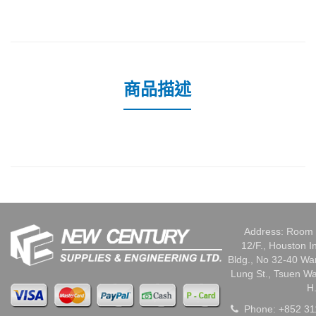
商品描述
Address: Room 
12/F., Houston I
Bldg., No 32-40 W
Lung St., Tsuen W
H
Phone: +852 31