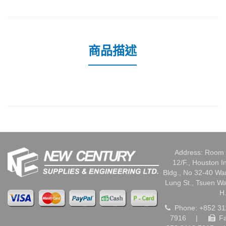
商品描述
Address: Room 
12/F., Houston I
Bldg., No 32-40 W
Lung St., Tsuen W
H
Phone: +852 31
7916
|
Fa