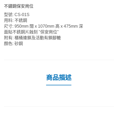
不鏽鋼保安崗位
型號
: CS-01S
用料
:
不銹鋼
尺寸
: 950mm
闊
x 1070mm
高
x 475mm
深
面貼不銹鋼片蝕刻
"
保安崗位
"
附有
:
櫃桶連鎖及活動有鎖腳轆
顏色
:
砂鋼
商品描述