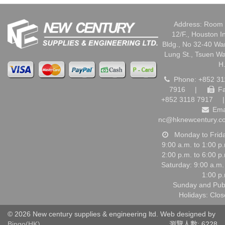
Address: Room 
12/F., Houston I
Bldg., No 32-40 W
Lung St., Tsuen W
H
Phone: +852 31
7916
|
Fa
+852 3118 7917
|
Ema
nc@hknewcentury.c
Monday to Frid
9:00 a.m. to 1:00 p
2:00 p.m. to 6:00 p
Saturday: 9:00 a.m.
1:00 p
Sunday and Pub
Holidays: Clo
© 2026 New century supplies & engineering ltd. Web designed by
Bingo(HK)
.
瀏覽人數: 6228