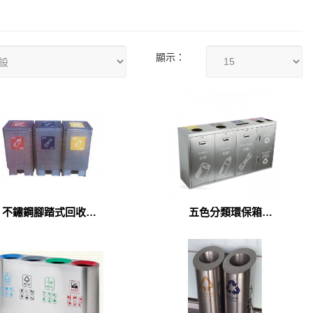
顯示：
不鏽鋼腳踏式回收桶
五色分類環保箱
(RG-DB-16)
（MT-805）