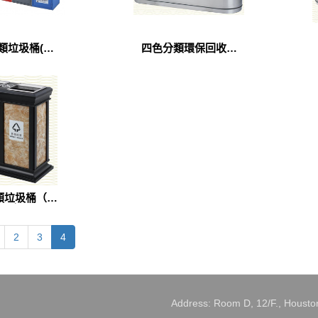
類垃圾桶(A-
四色分類環保回收箱
216)
(A-238)
類垃圾桶（A-
98D）
2
3
4
Address: Room D, 12/F., Houston