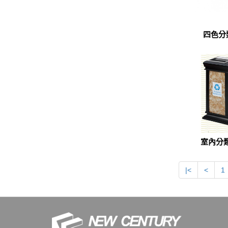
四色分
室內分
|<
<
1