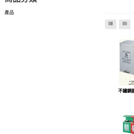
產品
不鏽鋼
桶(