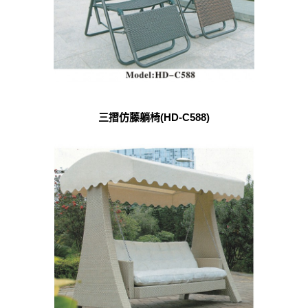
三摺仿藤躺椅(HD-C588)