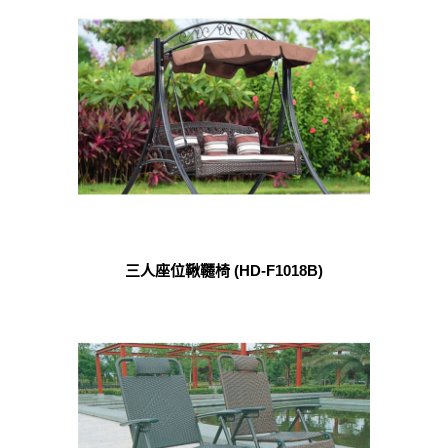
三人座位鞦韆椅 (HD-F1018B)