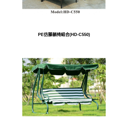
PE仿藤躺椅組合(HD-C550)