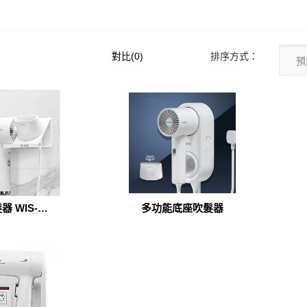
對比(0)
排序方式：
器 WIS-
多功能底座吹髮器
01(支架款)