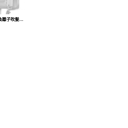
負離子吹髪機
V-175)