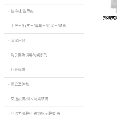
- 拉帶柱/告示座
掛墻式
(
- 手推車/行李車/運輸車/清潔車/鐵馬
- 清潔用品
- 洗手間及消毒防護系列
- 戶外傢俱
- 辦公室傢私
- 交通設備/個人防護裝備
- 亞架力膠牌/不鏽鋼指示牌/路牌