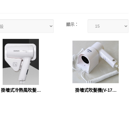
顯示：
掛墻式冷熱風吹髪機
掛墻式吹髪機(V-171-
(V-173)
1)