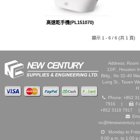
高速乾手機(PL151070)
顯示 1 - 6 / 6 (共 1 頁)
Address: Room 
12/F., Houston I
Bldg., No 32-40 W
Lung St., Tsuen W
H
Phone: +852 31
7916
|
Fa
+852 3118 7917
|
Ema
nc@hknewcentury.c
Monday to Frid
9:00 a.m. to 1:00 p