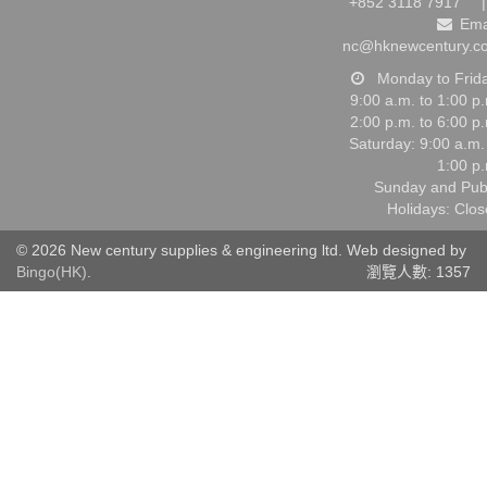
+852 3118 7917
|
Ema
nc@hknewcentury.c
Monday to Frid
9:00 a.m. to 1:00 p
2:00 p.m. to 6:00 p
Saturday: 9:00 a.m.
1:00 p
Sunday and Pub
Holidays: Clo
© 2026 New century supplies & engineering ltd. Web designed by
Bingo(HK)
.
瀏覽人數: 1357