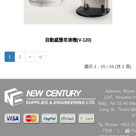
自動感應皂液機(V-120)
1
2
>
>|
顯示 1 - 15 / 16 (共 2 頁)
Address: Room 
12/F., Houston I
Bldg., No 32-40 W
Lung St., Tsuen W
H
Phone: +852 31
7916
|
Fa