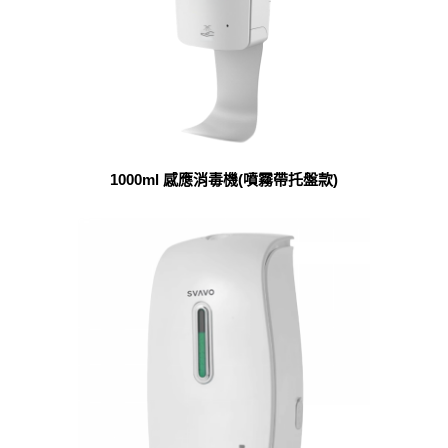
1000ml 感應消毒機(噴霧帶托盤款)