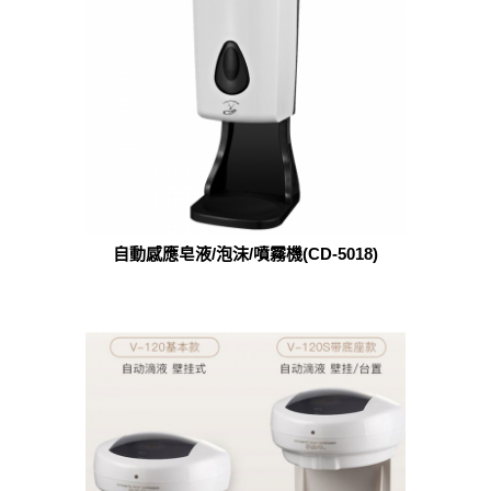
自動感應皂液/泡沫/噴霧機(CD-5018)