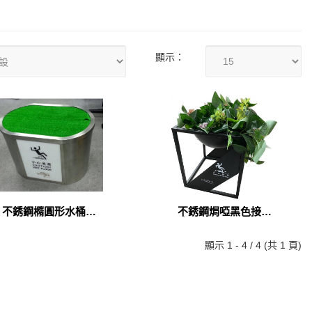
顯示：
不銹鋼橢圓形水桶箱
不銹鋼焗啞黑色接水
(CON-004SS)
桶架(CON-006SS)
顯示 1 - 4 / 4 (共 1 頁)