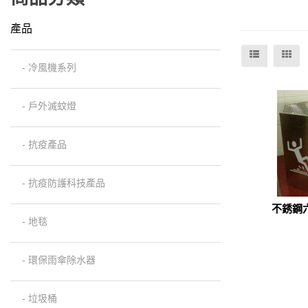
產品
- 冷風機系列
- 戶外滅蚊燈
- 抗疫產品
- 抗疫防護科技產品
不銹鋼
(CON
- 地毯
0
- 環保雨傘除水器
- 垃圾桶