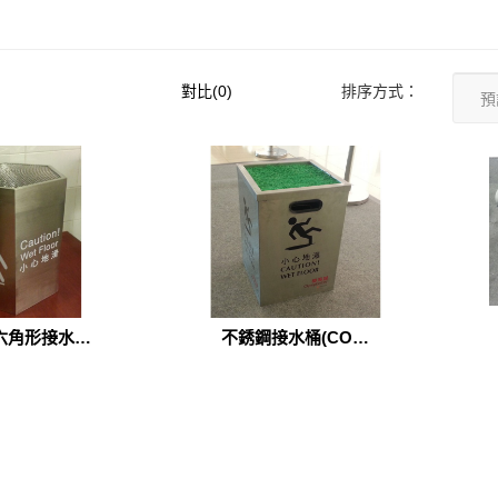
對比(0)
排序方式：
六角形接水桶
不銹鋼接水桶(CON-
-005SS /
002SS)
03SS)