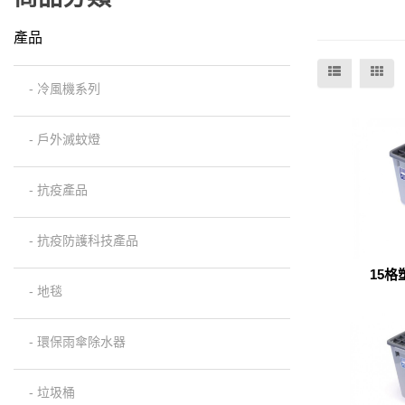
產品
- 冷風機系列
- 戶外滅蚊燈
- 抗疫產品
- 抗疫防護科技產品
15
(
- 地毯
- 環保雨傘除水器
- 垃圾桶