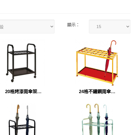
顯示：
20格烤漆雨傘架
24格不鏽鋼雨傘架
(UM0001)
（J-35）