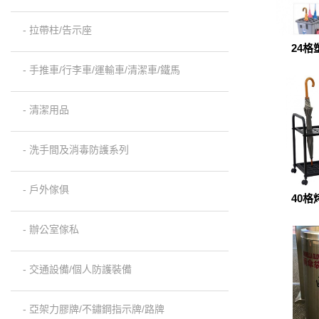
- 拉帶柱/告示座
24
(
- 手推車/行李車/運輸車/清潔車/鐵馬
- 清潔用品
- 洗手間及消毒防護系列
- 戶外傢俱
40
(U
- 辦公室傢私
- 交通設備/個人防護裝備
- 亞架力膠牌/不鏽鋼指示牌/路牌