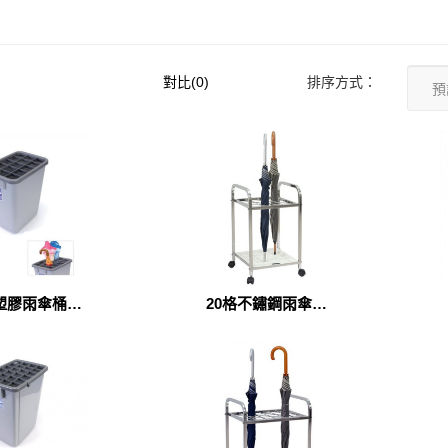
對比(0)
排序方式：
格塑膠雨傘桶
20格不鏽鋼雨傘架
1023)
(UM0101)