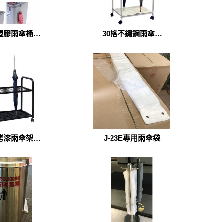
格塑膠雨傘桶
30格不鏽鋼雨傘架
1024)
(UM0102)
格烤漆雨傘架
J-23E專用雨傘袋
M0003)