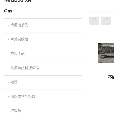
產品
- 冷風機系列
- 戶外滅蚊燈
- 抗疫產品
- 抗疫防護科技產品
不
- 地毯
- 環保雨傘除水器
- 垃圾桶