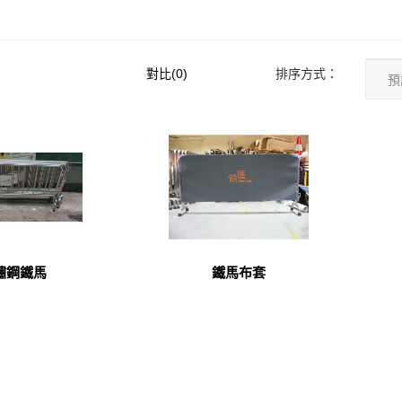
對比(0)
排序方式：
鏽鋼鐵馬
鐵馬布套