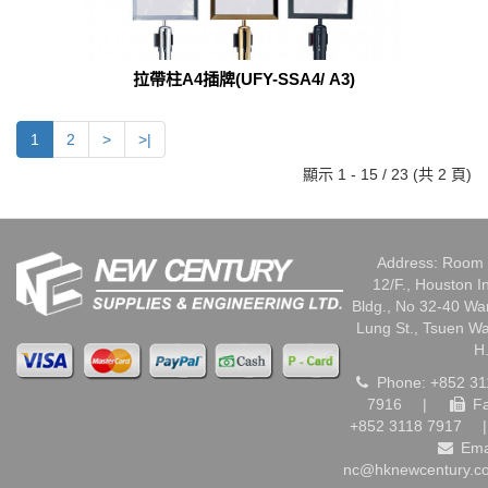
拉帶柱A4插牌(UFY-SSA4/ A3)
1
2
>
>|
顯示 1 - 15 / 23 (共 2 頁)
Address: Room 
12/F., Houston I
Bldg., No 32-40 W
Lung St., Tsuen W
H
Phone: +852 31
7916
|
Fa
+852 3118 7917
|
Ema
nc@hknewcentury.c