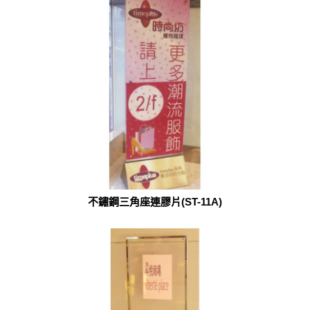
不鏽鋼三角座連膠片(ST-11A)