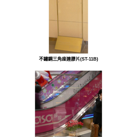
不鏽鋼三角座連膠片(ST-11B)