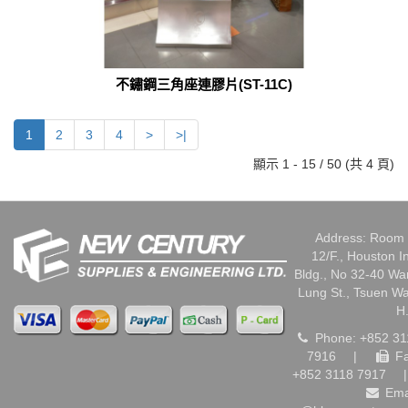
不鏽鋼三角座連膠片(ST-11C)
1
2
3
4
>
>|
顯示 1 - 15 / 50 (共 4 頁)
Address: Room 
12/F., Houston I
Bldg., No 32-40 W
Lung St., Tsuen W
H
Phone: +852 31
7916
|
Fa
+852 3118 7917
|
Ema