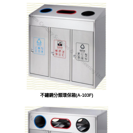
不鏽鋼分類環保箱(A-103F)