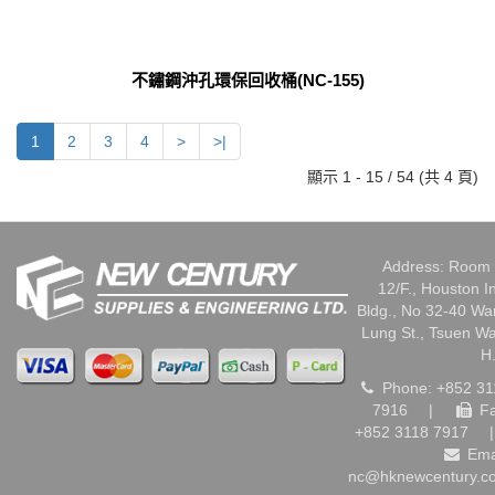
不鏽鋼沖孔環保回收桶(NC-155)
1
2
3
4
>
>|
顯示 1 - 15 / 54 (共 4 頁)
Address: Room 
12/F., Houston I
Bldg., No 32-40 W
Lung St., Tsuen W
H
Phone: +852 31
7916
|
Fa
+852 3118 7917
|
Ema
nc@hknewcentury.c