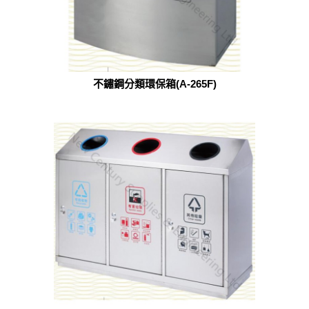
不鏽鋼分類環保箱(A-265F)