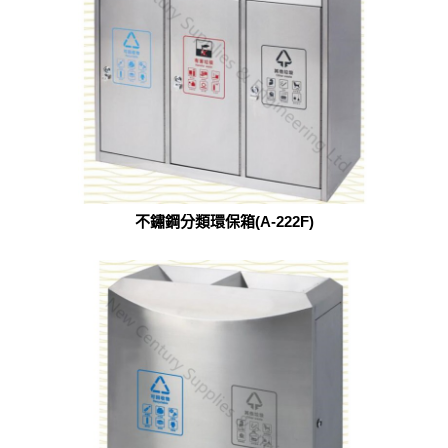
不鏽鋼分類環保箱(A-222F)