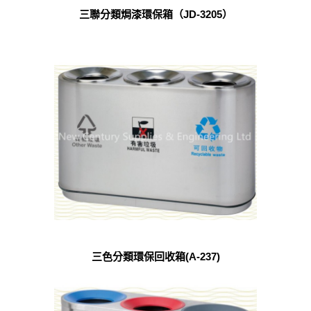
三聯分類焗漆環保箱（JD-3205）
三色分類環保回收箱(A-237)