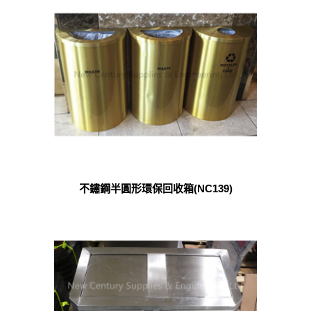
不鏽鋼半圓形環保回收箱(NC139)