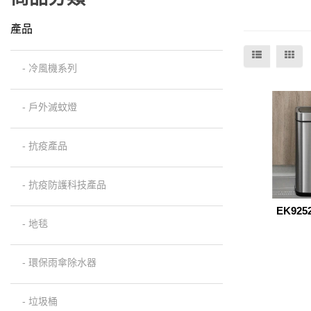
產品
- 冷風機系列
- 戶外滅蚊燈
- 抗疫產品
- 抗疫防護科技產品
EK92
- 地毯
- 環保雨傘除水器
- 垃圾桶