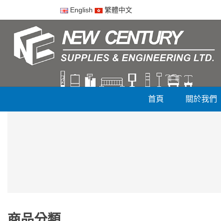
English
繁體中文
首頁
關於我們
商品分類