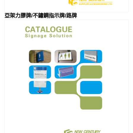
亞架力膠牌/不鏽鋼指示牌/路牌