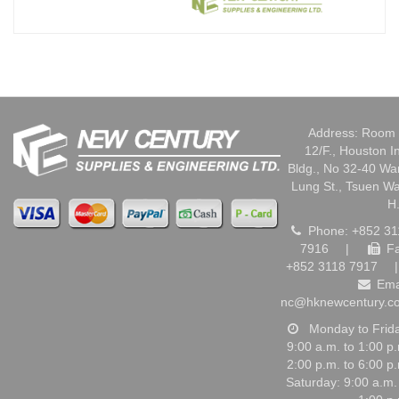
Address: Room 
12/F., Houston I
Bldg., No 32-40 W
Lung St., Tsuen W
H
Phone: +852 31
7916
|
Fa
+852 3118 7917
|
Ema
nc@hknewcentury.c
Monday to Frid
9:00 a.m. to 1:00 p
2:00 p.m. to 6:00 p
Saturday: 9:00 a.m.