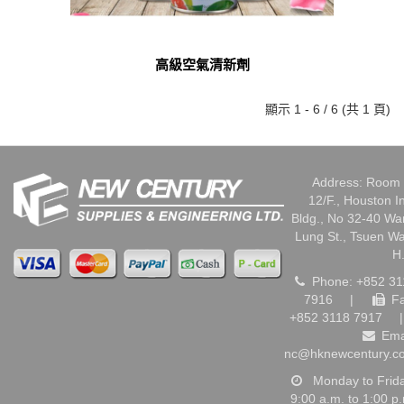
高級空氣清新劑
顯示 1 - 6 / 6 (共 1 頁)
Address: Room 
12/F., Houston I
Bldg., No 32-40 W
Lung St., Tsuen W
H
Phone: +852 31
7916
|
Fa
+852 3118 7917
|
Ema
nc@hknewcentury.c
Monday to Frid
9:00 a.m. to 1:00 p