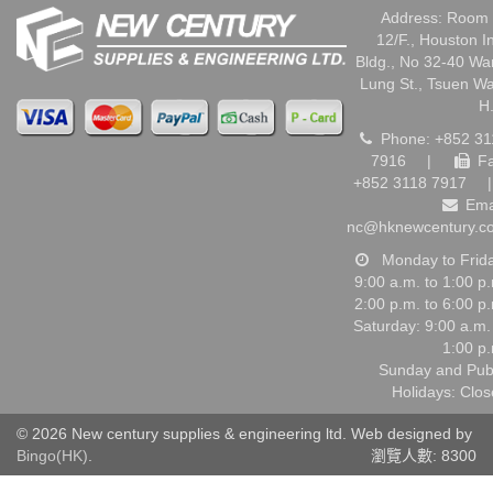
Address: Room 
12/F., Houston I
Bldg., No 32-40 W
Lung St., Tsuen W
H
Phone: +852 31
7916
|
Fa
+852 3118 7917
|
Ema
nc@hknewcentury.c
Monday to Frid
9:00 a.m. to 1:00 p
2:00 p.m. to 6:00 p
Saturday: 9:00 a.m.
1:00 p
Sunday and Pub
Holidays: Clo
© 2026 New century supplies & engineering ltd. Web designed by
Bingo(HK)
.
瀏覽人數: 8300